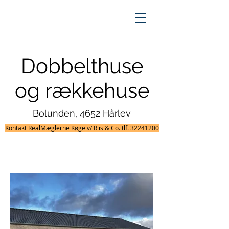
Procom Byggegrund
Dobbelthuse
og rækkehuse
Bolunden, 4652 Hårlev
Kontakt RealMæglerne Køge v/ Riis & Co. tlf. 32241200